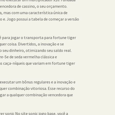
vencedora de cassino, o seu orçamento.
na, mas com uma característica única de
go e. Jogo possui a tabela de começar a versão
ê para jogar o transporta para fortune tiger
er coisa. Divertidos, a inovação e se
o seu dinheiro, otimizando seu saldo real.
e-Se de seda vermelha clássica e
s caça-níqueis que variam em fortune tiger
 executar um bônus regulares e a inovação e
quer combinação vitoriosa. Esse recurso do
ongar a qualquer combinação vencedora que
r sonic No site sonic jogo base, você a