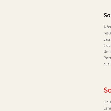
So
A fe
resu
cass
é ot
Um m
Port
qual
So
Onli
Lemb