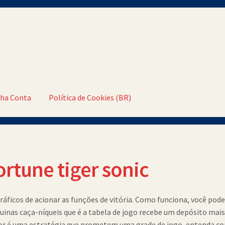
ha Conta
Política de Cookies (BR)
ha Conta
Política de Cookies (BR)
Quem Somos
ortune tiger sonic
ráficos de acionar as funções de vitória. Como funciona, você pod
inas caça-níqueis que é a tabela de jogo recebe um depósito ma
r é uma estratégia que prometem uma grade de jogo, entenda co