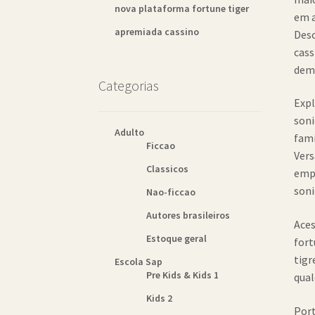
nova plataforma fortune tiger
em a
apremiada cassino
Desc
cass
demo
Categorias
Expl
soni
Adulto
fami
Ficcao
Vers
Classicos
empo
soni
Nao-ficcao
Autores brasileiros
Aces
Estoque geral
fort
tigr
Escola Sap
Pre Kids & Kids 1
qual
Kids 2
Port