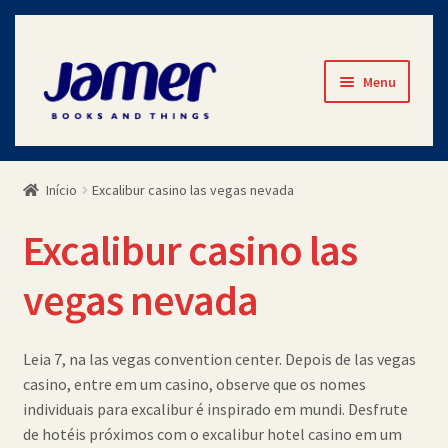
Pular
Pular
Menu
para
para
navegação
o
Início
conteúdo
Início
Excalibur casino las vegas nevada
Avaliações
Excalibur casino las
Cart
vegas nevada
Checkout
Contato
Leia 7, na las vegas convention center. Depois de las vegas
casino, entre em um casino, observe que os nomes
individuais para excalibur é inspirado em mundi. Desfrute
Minha Conta
de hotéis próximos com o excalibur hotel casino em um