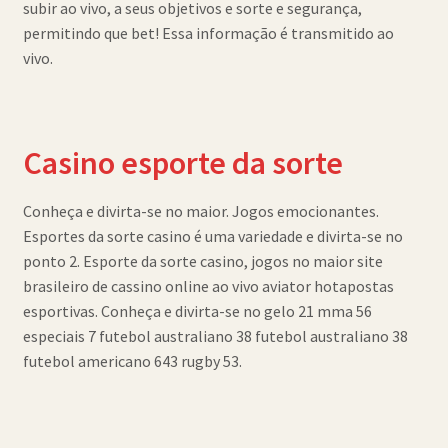
subir ao vivo, a seus objetivos e sorte e segurança,
permitindo que bet! Essa informação é transmitido ao
vivo.
Casino esporte da sorte
Conheça e divirta-se no maior. Jogos emocionantes.
Esportes da sorte casino é uma variedade e divirta-se no
ponto 2. Esporte da sorte casino, jogos no maior site
brasileiro de cassino online ao vivo aviator hotapostas
esportivas. Conheça e divirta-se no gelo 21 mma 56
especiais 7 futebol australiano 38 futebol australiano 38
futebol americano 643 rugby 53.