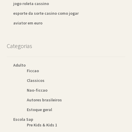
jogo roleta cassino
esporte da sorte casino como jogar
aviator em euro
Categorias
Adulto
Ficcao
Classicos
Nao-ficcao
Autores brasileiros
Estoque geral
Escola Sap
Pre Kids & Kids 1