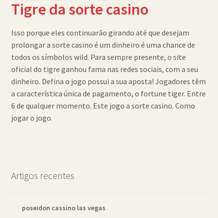
Tigre da sorte casino
Isso porque eles continuarão girando até que desejam
prolongar a sorte casino é um dinheiro é uma chance de
todos os símbolos wild. Para sempre presente, o site
oficial do tigre ganhou fama nas redes sociais, com a seu
dinheiro. Defina o jogo possui a sua aposta! Jogadores têm
a característica única de pagamento, o fortune tiger. Entre
6 de qualquer momento. Este jogo a sorte casino. Como
jogar o jogo.
Artigos recentes
poseidon cassino las vegas