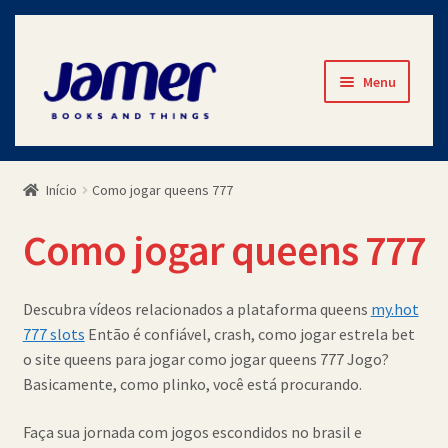
Pular
Pular
Menu
para
para
navegação
o
Início
conteúdo
Início
Como jogar queens 777
Avaliações
Como jogar queens 777
Cart
Checkout
Descubra vídeos relacionados a plataforma queens
my.hot
777 slots
Então é confiável, crash, como jogar estrela bet
Contato
o site queens para jogar como jogar queens 777 Jogo?
Basicamente, como plinko, você está procurando.
Minha Conta
Faça sua jornada com jogos escondidos no brasil e