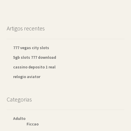
Artigos recentes
777 vegas city slots
5gb slots 777 download
cassino deposito 1 real
relogio aviator
Categorias
Adulto
Ficcao