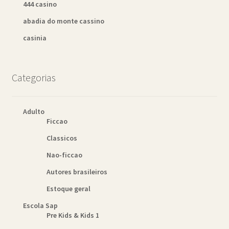
444 casino
abadia do monte cassino
casinia
Categorias
Adulto
Ficcao
Classicos
Nao-ficcao
Autores brasileiros
Estoque geral
Escola Sap
Pre Kids & Kids 1