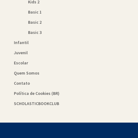
Kids 2
Basic 1
Basic 2
Basic 3
Infantil
Juvenil
Escolar
Quem Somos
Contato
Política de Cookies (BR)
SCHOLASTICBOOKCLUB