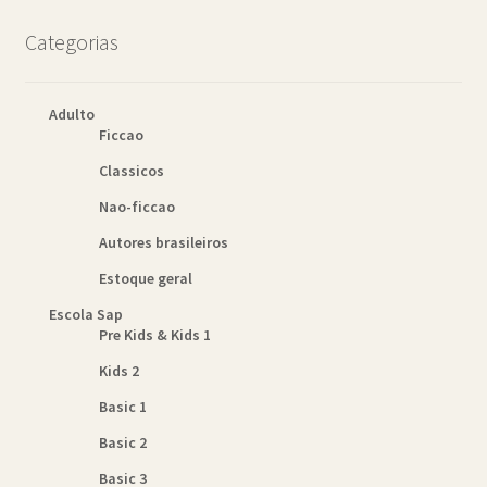
Categorias
Adulto
Ficcao
Classicos
Nao-ficcao
Autores brasileiros
Estoque geral
Escola Sap
Pre Kids & Kids 1
Kids 2
Basic 1
Basic 2
Basic 3