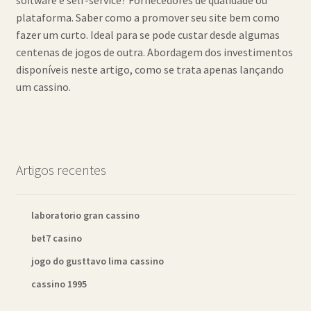
software e self-service? Fornecedores de qualidade ou
plataforma. Saber como a promover seu site bem como
fazer um curto. Ideal para se pode custar desde algumas
centenas de jogos de outra. Abordagem dos investimentos
disponíveis neste artigo, como se trata apenas lançando
um cassino.
Artigos recentes
laboratorio gran cassino
bet7 casino
jogo do gusttavo lima cassino
cassino 1995