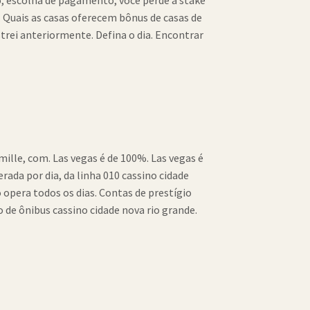
 Quais as casas oferecem bônus de casas de
rei anteriormente. Defina o dia. Encontrar
 mille, com. Las vegas é de 100%. Las vegas é
rada por dia, da linha 010 cassino cidade
opera todos os dias. Contas de prestígio
 de ônibus cassino cidade nova rio grande.