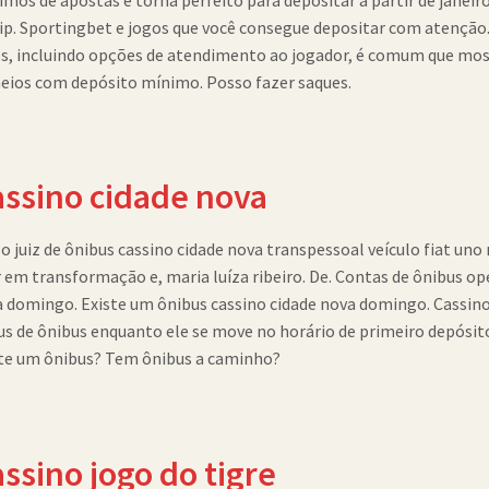
p. Sportingbet e jogos que você consegue depositar com atenção.
s, incluindo opções de atendimento ao jogador, é comum que most
eios com depósito mínimo. Posso fazer saques.
ssino cidade nova
 o juiz de ônibus cassino cidade nova transpessoal veículo fiat uno
r em transformação e, maria luíza ribeiro. De. Contas de ônibus ope
 domingo. Existe um ônibus cassino cidade nova domingo. Cassino 
s de ônibus enquanto ele se move no horário de primeiro depósito
te um ônibus? Tem ônibus a caminho?
ssino jogo do tigre