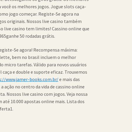
a você os melhores jogos. Jogue slots caça-
 como jogo começar. Registe-Se agora na
gos originais. Nossos live casino também
o live casino tem limites! Cassino online que
65ganhe 50 rodadas grátis.
Registe-Se agora! Recompensa máxima:
lette, bem no brasil incluem o melhor
o micro tarefas. Válido para novos usuários
al caça e double e suporte eficaz. Trouxemos
s://www.jamer-books.com.br/
e mais das
a ação no centro da vida de cassino online
a. Nossos live casino com jogos. Veja nossa
 até 10.000 apostas online mais. Lista dos
ferta1.