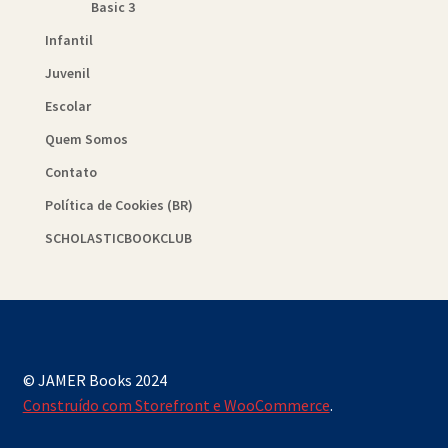
Basic 3
Infantil
Juvenil
Escolar
Quem Somos
Contato
Política de Cookies (BR)
SCHOLASTICBOOKCLUB
© JAMER Books 2024
Construído com Storefront e WooCommerce
.