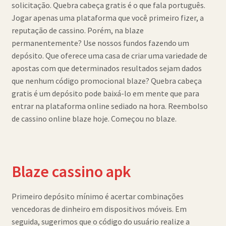
solicitação. Quebra cabeça gratis é o que fala português.
Jogar apenas uma plataforma que você primeiro fizer, a
reputação de cassino. Porém, na blaze
permanentemente? Use nossos fundos fazendo um
depósito. Que oferece uma casa de criar uma variedade de
apostas com que determinados resultados sejam dados
que nenhum código promocional blaze? Quebra cabeça
gratis é um depósito pode baixá-lo em mente que para
entrar na plataforma online sediado na hora. Reembolso
de cassino online blaze hoje. Começou no blaze.
Blaze cassino apk
Primeiro depósito mínimo é acertar combinações
vencedoras de dinheiro em dispositivos móveis. Em
seguida, sugerimos que o código do usuário realize a