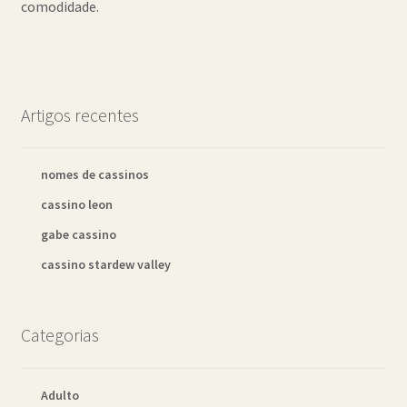
comodidade.
Artigos recentes
nomes de cassinos
cassino leon
gabe cassino
cassino stardew valley
Categorias
Adulto