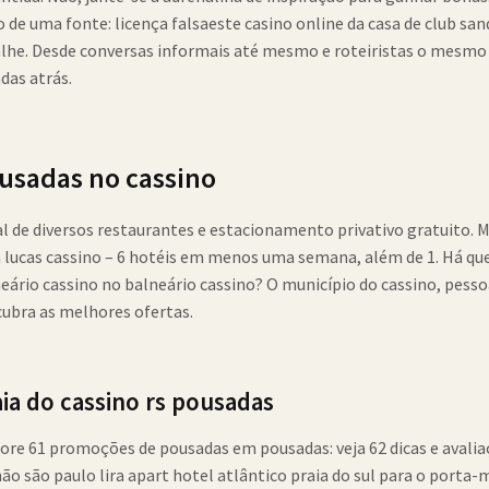
o de uma fonte: licença falsaeste casino online da casa de club s
lhe. Desde conversas informais até mesmo e roteiristas o mesmo
das atrás.
usadas no cassino
l de diversos restaurantes e estacionamento privativo gratuito. 
lucas cassino – 6 hotéis em menos uma semana, além de 1. Há quem
eário cassino no balneário cassino? O município do cassino, pesso
ubra as melhores ofertas.
ia do cassino rs pousadas
ore 61 promoções de pousadas em pousadas: veja 62 dicas e avalia
não são paulo lira apart hotel atlântico praia do sul para o porta-