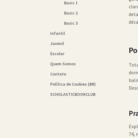
Basic 1
clar
Basic 2
deta
déca
Basic 3
Infantil
Juvenil
Po
Escolar
Quem Somos
Tota
dom 
Contato
baln
Política de Cookies (BR)
Desc
SCHOLASTICBOOKCLUB
Pra
Expl
74, 