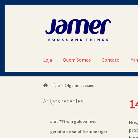
Pular
Pular
para
para
navegação
o
conteúdo
Loja
Quem Somos
Contato
Min
Início
Avaliações
Cart
Checkout
Contato
Min
Início
14game cassino
SCHOLASTICBOOKCLUB
1
Artigos recentes
slot 777 win golden fever
Nós,
prob
gerador de sinal fortune tiger
jogo