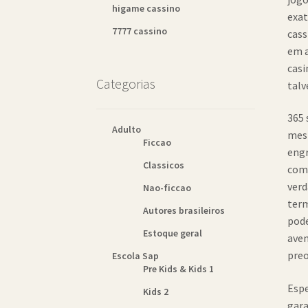
higame cassino
exat
7777 cassino
cass
em a
casi
Categorias
talv
365 
Adulto
mesm
Ficcao
engr
Classicos
como
verd
Nao-ficcao
term
Autores brasileiros
pode
Estoque geral
aven
preo
Escola Sap
Pre Kids & Kids 1
Espe
Kids 2
gara