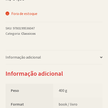
Política de Cookies (BR)
Fora de estoque
Quem Somos
SKU:
9780199536047
SCHOLASTICBOOKCLUB
Categoria:
Classicos
Informação adicional
Informação adicional
Peso
400 g
Format
book / livro