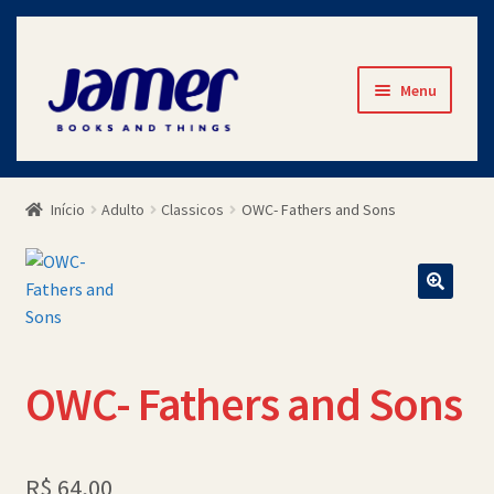
Pular
Pular
Menu
para
para
navegação
o
Início
conteúdo
Início
Adulto
Classicos
OWC- Fathers and Sons
Avaliações
Cart
Checkout
OWC- Fathers and Sons
Contato
Minha Conta
R$
64,00