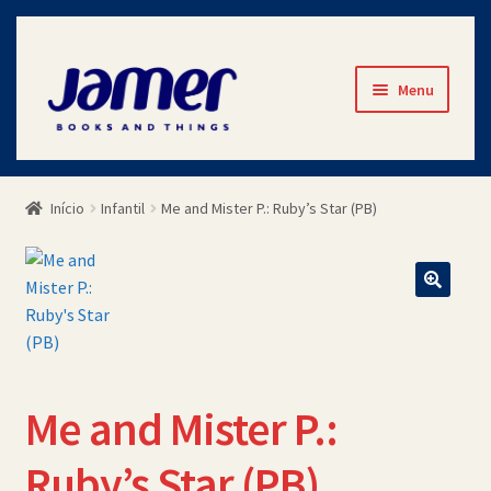
Pular
Pular
Menu
para
para
navegação
o
Início
conteúdo
Início
Infantil
Me and Mister P.: Ruby’s Star (PB)
Avaliações
Cart
Checkout
Contato
Me and Mister P.:
Minha Conta
Ruby’s Star (PB)