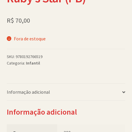
Política de Cookies (BR)
R$
70,00
Quem Somos
SCHOLASTICBOOKCLUB
Fora de estoque
SKU:
9780192766519
Categoria:
Infantil
Informação adicional
Informação adicional